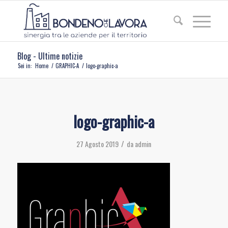
Blog - Ultime notizie
Sei in:
Home
/
GRAPHIC-A
/
logo-graphic-a
logo-graphic-a
/
27 Agosto 2019
da
admin