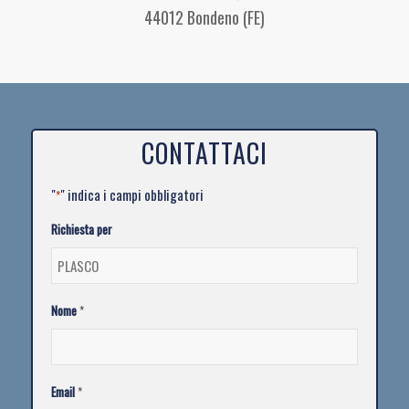
44012 Bondeno (FE)
CONTATTACI
"
" indica i campi obbligatori
*
Richiesta per
Nome
*
Email
*