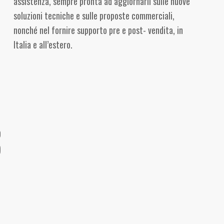
assistenza, sempre pronta ad aggiornarli sulle nuove
soluzioni tecniche e sulle proposte commerciali,
nonché nel fornire supporto pre e post- vendita, in
Italia e all’estero.
9
)