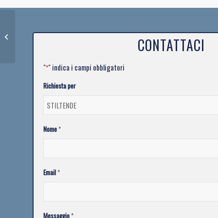
NEGRINI E MICHELINI
CONTATTACI
COSTRUZIONI
"
" indica i campi obbligatori
*
Richiesta per
Nome
*
Email
*
Messaggio
*