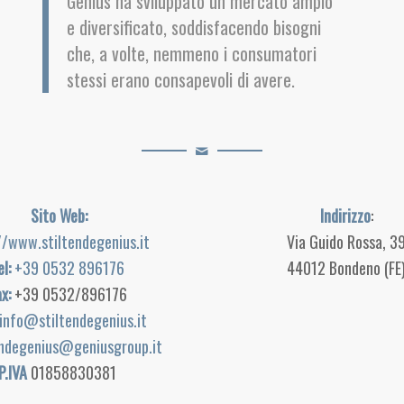
Genius ha sviluppato un mercato ampio
e diversificato, soddisfacendo bisogni
che, a volte, nemmeno i consumatori
stessi erano consapevoli di avere.
Sito Web:
Indirizzo
:
//www.stiltendegenius.it
Via Guido Rossa, 3
el:
+39 0532 896176
44012 Bondeno (FE
x:
+39 0532/896176
info@stiltendegenius.it
endegenius@geniusgroup.it
P.IVA
01858830381